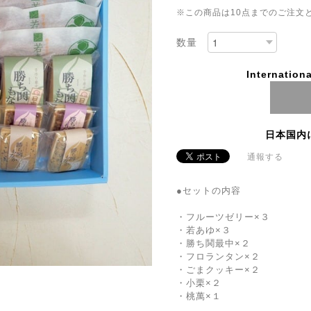
※この商品は10点までのご注文
数量
Internationa
日本国内
通報する
●セットの内容
・フルーツゼリー×３
・若あゆ×３
・勝ち鬨最中×２
・フロランタン×２
・ごまクッキー×２
・小栗×２
・桃萬×１