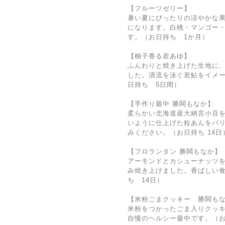
【フルーツゼリー】
暑い夏にぴったりの涼やかな
になります。白桃・マンゴー・
す。（お日持ち 1か月）
【柚子香る若あゆ】
ふんわりと焼き上げた生地に
した。清流を泳ぐ若鮎をイメー
日持ち 5日間）
【手作り最中 勝鬨もなか】
柔らかい北海道産大納言小豆
いように仕上げた粒あんをパ
みください。（お日持ち 14日
【フロランタン 勝鬨もなか】
アーモンドとカシューナッツ
み焼き上げました。香ばしい
ち 14日）
【米粉ごまクッキー 勝鬨も
米粉をつかったごま入りクッ
自慢のヘルシー最中です。（お