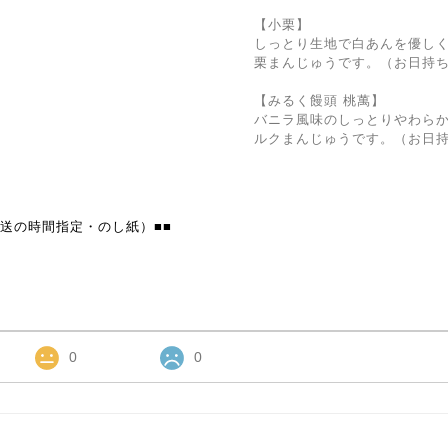
【小栗】
しっとり生地で白あんを優し
栗まんじゅうです。（お日持ち
【みるく饅頭 桃萬】
バニラ風味のしっとりやわら
ルクまんじゅうです。（お日持
送の時間指定・のし紙）■■
0
0