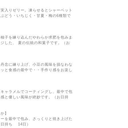
果実入りゼリー。凍らせるとシャーベット
ぶどう・いちじく・甘夏・梅の6種類で
、柚子を練り込んだやわらか求肥を包みま
ジした、 夏の伝統の和菓子です。（お
を丹念に練り上げ、小豆の風味を損なわな
リッと食感の最中で・・手作り感をお楽し
）
をキャラメルでコーティングし、最中で包
食感と優しい風味が絶妙です。（お日持
なか】
キーを最中で包み、さっくりと焼き上げた
日持ち 14日）