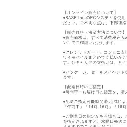
【オンライン販売について】
●BASE.Inc.のECシステム
ださい。ご不明な点は、下部連絡
【販売価格・決済方法について】
●販売価格は、すべて消費税込み
ンクでご確認いただけます。
●クレジットカード、コンビニ支払
ワイモバイルまとめて支払いがご
す。各キャリアの支払いは、月々
●パッケージ、セールスイベント
ます。
【配送日時のご指定】
●時間帯・お届け日の指定を、購
●配送ご指定可能時間帯:地域に
「午前中」「14時-16時」「16時
●ご到着日の指定がある場合は、
を指定されますと、水曜日発送に
りますのでご了承ください。