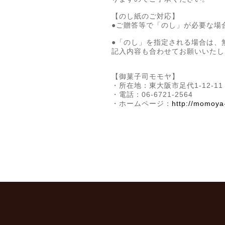
【のし紙のご対応】
●ご贈答等で「のし」が必要な場
●「のし」を指定される場合は、
記入内容も合わせてお願いいたし
【御菓子司モモヤ】
・所在地：東大阪市足代1-12-11
・電話：06-6721-2564
・ホームページ：
http://momoya