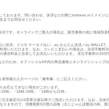
を使用しております。問い合わせ、決済などの際にthebese.inドメ
先までお問合せください。
表示です。オンラインでご購入の場合は、販売価格の他に地域別送
い決済、ドコモ ケータイ払い、au かんたん決済／au WALLE
利用いただけます。なお、コンビニ支払いの場合は、決済手数料3
の通信料金と合算してお支払いいただけます。 支払手数料の300
などのため、オフィシャルHP内の商品価格とオンラインショップ
入者情報の入力ページの「備考欄」にご記入ください。
よりお応えできない場合がございます。
-18時」「18時-20時」「19時から21時」
ご注文確定日の4営業日後以降でご指定いただけます。なお、店休
なりますので、消費期限3日間の品物（主にじゃんぼ饅頭の柿、栗