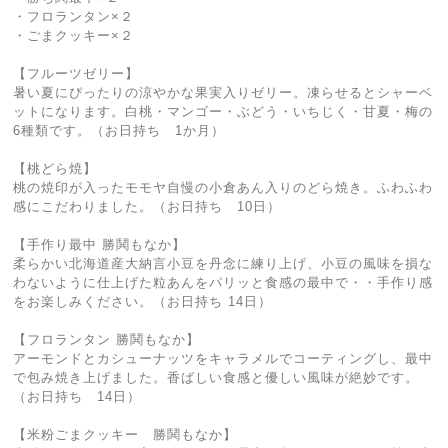
・フロランタン×２
・ごまクッキー×２
【フルーツゼリー】
暑い夏にぴったりの涼やかな果実入りゼリー。凍らせるとシャーベ
ットになります。白桃・マンゴー・ぶどう・いちじく・甘夏・梅の
6種類です。（お日持ち 1か月）
【桃どら焼】
桃の焼印が入ったモモヤ自慢の小倉あん入りのどら焼き。ふわふわ
感にこだわりました。（お日持ち 10日）
【手作り最中 勝鬨もなか】
柔らかい北海道産大納言小豆を丹念に練り上げ、小豆の風味を損な
わないように仕上げた粒あんをパリッと食感の最中で・・手作り感
をお楽しみください。（お日持ち 14日）
【フロランタン 勝鬨もなか】
アーモンドとカシューナッツをキャラメルでコーティングし、最中
で包み焼き上げました。香ばしい食感と優しい風味が絶妙です。
（お日持ち 14日）
【米粉ごまクッキー 勝鬨もなか】