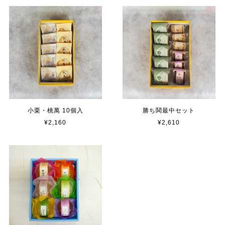
小栗・桃萬 10個入
勝ち鬨最中セット
¥2,160
¥2,610