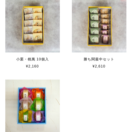
小栗・桃萬 10個入
勝ち鬨最中セット
¥2,160
¥2,610