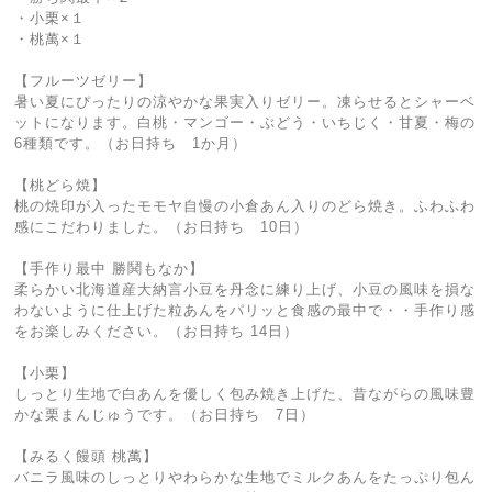
・小栗×１
・桃萬×１
【フルーツゼリー】
暑い夏にぴったりの涼やかな果実入りゼリー。凍らせるとシャーベ
ットになります。白桃・マンゴー・ぶどう・いちじく・甘夏・梅の
6種類です。（お日持ち 1か月）
【桃どら焼】
桃の焼印が入ったモモヤ自慢の小倉あん入りのどら焼き。ふわふわ
感にこだわりました。（お日持ち 10日）
【手作り最中 勝鬨もなか】
柔らかい北海道産大納言小豆を丹念に練り上げ、小豆の風味を損な
わないように仕上げた粒あんをパリッと食感の最中で・・手作り感
をお楽しみください。（お日持ち 14日）
【小栗】
しっとり生地で白あんを優しく包み焼き上げた、昔ながらの風味豊
かな栗まんじゅうです。（お日持ち 7日）
【みるく饅頭 桃萬】
バニラ風味のしっとりやわらかな生地でミルクあんをたっぷり包ん