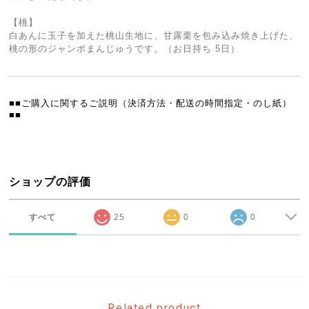
【桃】
白あんに玉子を加えた桃山生地に、甘露栗を包み込み焼き上げた、
桃の形のジャンボまんじゅうです。（お日持ち 5日）
■■ご購入に関するご説明（決済方法・配送の時間指定・のし紙）
■■
ショップの評価
すべて
25
0
0
Related product